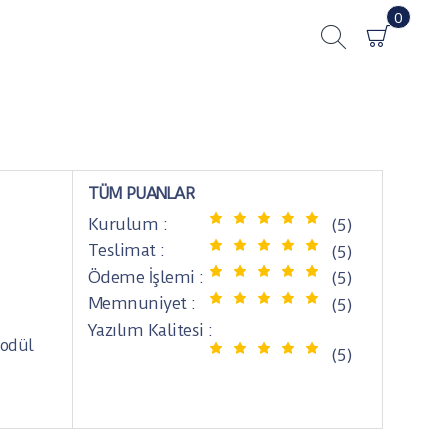
0
TÜM PUANLAR
Kurulum :
(5)
Teslimat :
(5)
Ödeme İşlemi :
(5)
Memnuniyet :
(5)
Yazılım Kalitesi :
modül
(5)