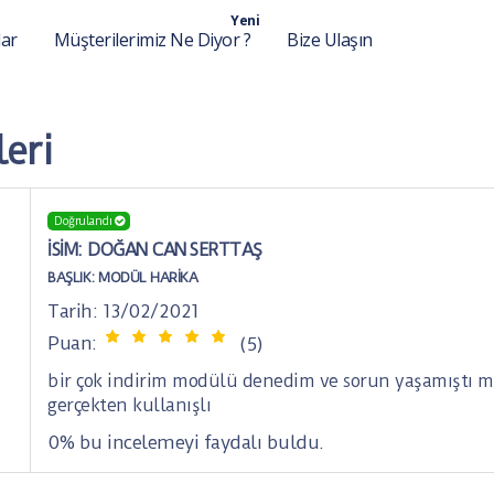
Yeni
lar
Müşterilerimiz Ne Diyor ?
Bize Ulaşın
eri
Doğrulandı
İSIM: DOĞAN CAN SERTTAŞ
BAŞLIK:
MODÜL HARIKA
Tarih: 13/02/2021
Puan:
(5)
bir çok indirim modülü denedim ve sorun yaşamıştı 
gerçekten kullanışlı
0% bu incelemeyi faydalı buldu.