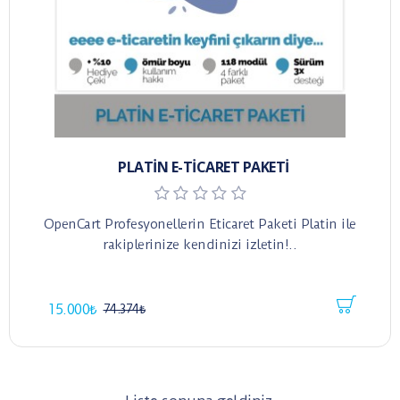
PLATIN E-TICARET PAKETI
OpenCart Profesyonellerin Eticaret Paketi Platin ile
rakiplerinize kendinizi izletin!..
15.000₺
74.374₺