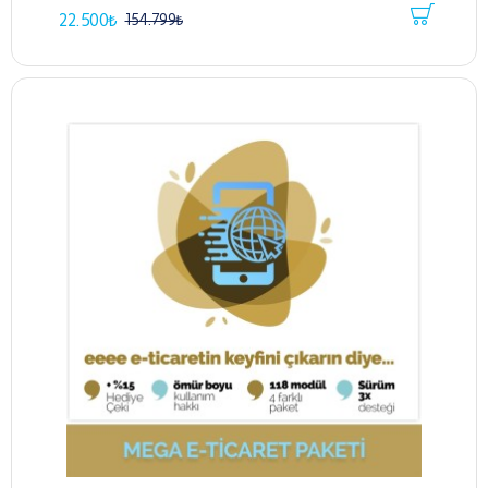
22.500₺
154.799₺