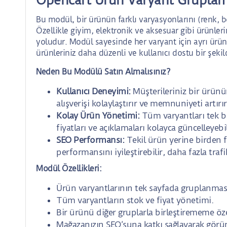
Bu modül, bir ürünün farklı varyasyonlarını (renk, b
Özellikle giyim, elektronik ve aksesuar gibi ürünler
yoludur. Modül sayesinde her varyant için ayrı ürü
ürünleriniz daha düzenli ve kullanıcı dostu bir şekild
Neden Bu Modülü Satın Almalısınız?
Kullanıcı Deneyimi:
Müşterileriniz bir ürünü
alışverişi kolaylaştırır ve memnuniyeti artırır
Kolay Ürün Yönetimi:
Tüm varyantları tek b
fiyatları ve açıklamaları kolayca güncelleyebil
SEO Performansı:
Tekil ürün yerine birden f
performansını iyileştirebilir, daha fazla trafik
Modül Özellikleri:
Ürün varyantlarının tek sayfada gruplanmas
Tüm varyantların stok ve fiyat yönetimi.
Bir ürünü diğer gruplarla birleştirememe özel
Mağazanızın SEO’suna katkı sağlayarak görü