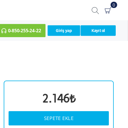
0
0-850-255-24-22
Giriş yap
Kayıt ol
2.146₺
SEPETE EKLE