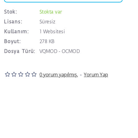
Stok:
Stokta var
Lisans:
Süresiz
Kullanım:
1 Websitesi
Boyut:
278 KB
Dosya Türü:
VQMOD - OCMOD
0 yorum yapılmış.
Yorum Yap
-