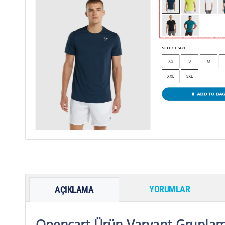
YORUMLAR
AÇIKLAMA
Opencart Ürün Varyant Grupla