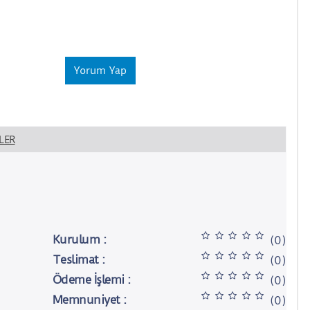
Yorum Yap
LER
Kurulum :
(0)
Teslimat :
(0)
Ödeme İşlemi :
(0)
Memnuniyet :
(0)